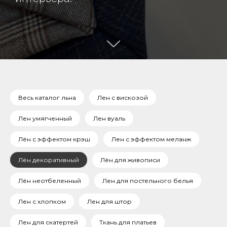
Весь каталог льна
Лен с вискозой
Лен умягченный
Лен вуаль
Лён с эффектом крэш
Лен с эффектом меланж
Лён декоративный
Лён для живописи
Лён неотбеленный
Лен для постельного белья
Лен с хлопком
Лен для штор
Лен для скатертей
Ткань для платьев