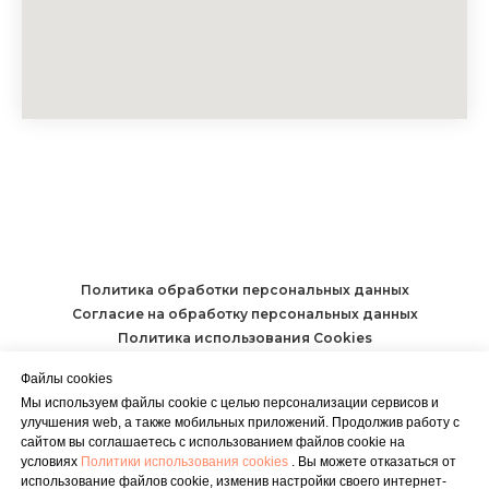
Политика обработки персональных данных
Согласие на обработку персональных данных
Политика использования Cookies
Файлы cookies
LENOK SHOP.
ИП Ивочкина К.А. ИНН 781443032388 ОГРН
Мы используем файлы cookie с целью персонализации сервисов и
321784700185490
улучшения web, а также мобильных приложений. Продолжив работу с
сайтом вы соглашаетесь с использованием файлов cookie на
Наверх
условиях
Политики использования cookies
. Вы можете отказаться от
использование файлов cookie, изменив настройки своего интернет-