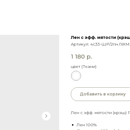
Лен с эфф. мятости (крэш
Артикул:
4с33-ШР/2пн.ГлХМ
1 180
р.
цвет (Ткани)
Добавить в корзину
Лен с эфф. мятости (крэш) Г
Лен 100%