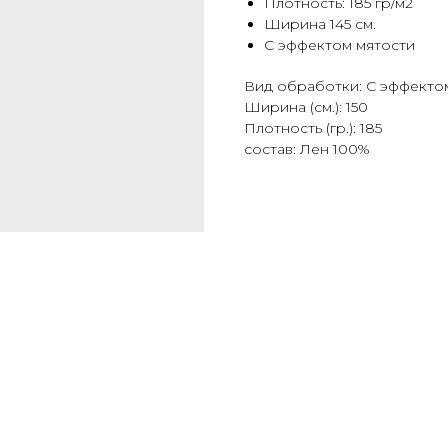
Плотность: 185 гр/м2
Ширина 145 см.
С эффектом мятости
Вид обработки: С эффектом
Ширина (см.): 150
Плотность (гр.): 185
состав: Лен 100%