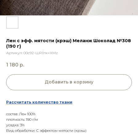
Лен с эфф. мятости (крэш) Меланж Шоколад №308
(190 г)
Артикул:
00с92-ШР/пк+XMz
1 180
р.
Добавить в корзину
Рассчитать количество ткани
состав: Лен 100%
плотность: 190 г/м
усадка: 3%
Вид обработки: С эффектом мятости (крэш)