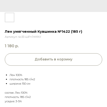
Лен умягченный Кувшинка №1422 (185 г)
Артикул:
4с33 ШР+ГлМХУ
1 180
р.
Добавить в корзину
Лен 100%
плотность 185 г/м2
ширина 150 см
состав: Лен 100%
плотность: 185 г/м2
усадка: 3-5%