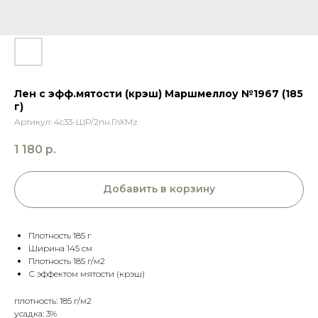
Лен с эфф.мятости (крэш) Маршмеллоу №1967 (185
г)
Артикул:
4с33-ШР/2пн.ГлХМz
1 180
р.
Добавить в корзину
Плотность 185 г
Ширина 145 см
Плотность 185 г/м2
С эффектом мятости (крэш)
плотность: 185 г/м2
усадка: 3%