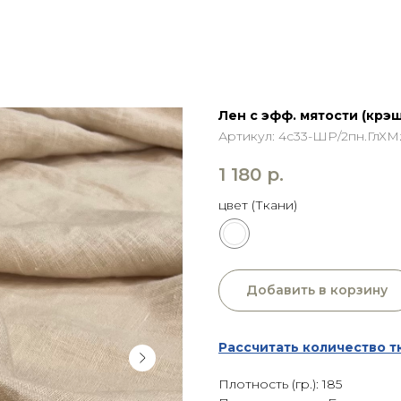
Лен с эфф. мятости (крэш
Артикул:
4с33-ШР/2пн.ГлХМ
1 180
р.
цвет (Ткани)
Добавить в корзину
Рассчитать количество т
Плотность (гр.): 185