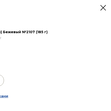
) Бежевый №2107 (185 г)
z
кани